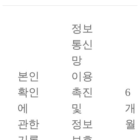
정보
통신
망
본인
이용
확인
촉진
6
에
및
개
관한
정보
월