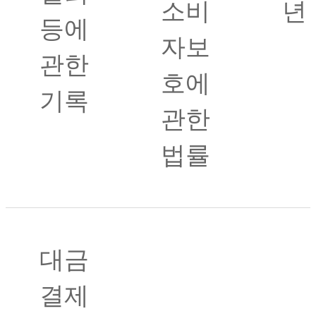
소비
년
등에
자보
관한
호에
기록
관한
법률
대금
결제