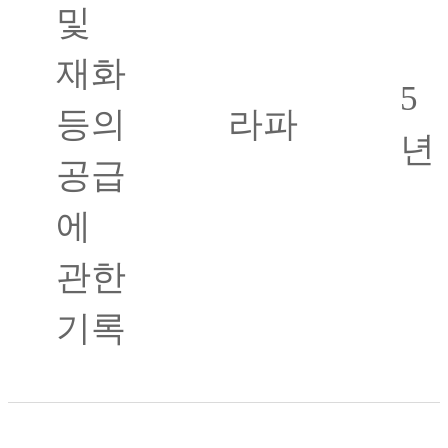
및
재화
5
등의
라파
년
공급
에
관한
기록