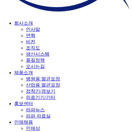
회사소개
인사말
연혁
비전
조직도
생산시스템
품질정책
오시는길
제품소개
병원용 멸균포장
산업용 멸균포장
접착기/경보기
의료기기/기타
홍보센터
라파뉴스
라파 자료실
인재채용
인재상