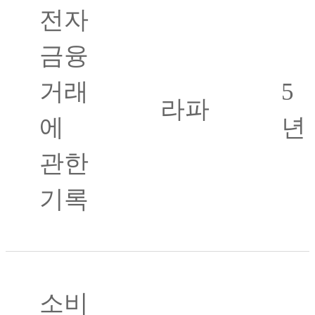
전자
금융
거래
5
라파
에
년
관한
기록
소비