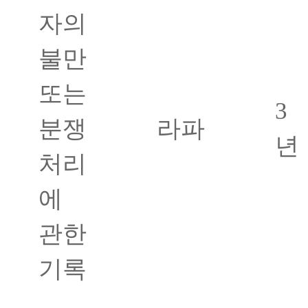
자의
불만
또는
3
분쟁
라파
년
처리
에
관한
기록