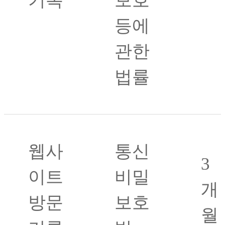
기록
보호
등에
관한
법률
웹사
통신
3
이트
비밀
개
방문
보호
월