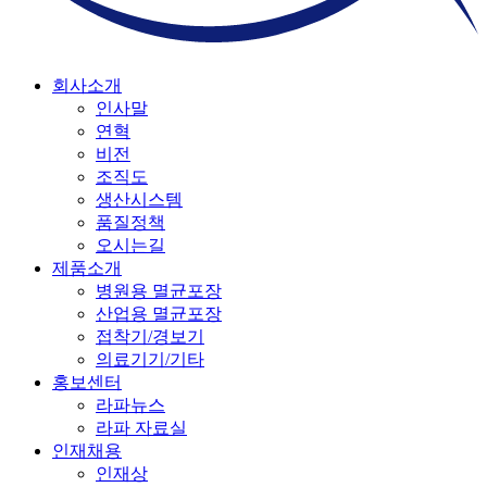
회사소개
인사말
연혁
비전
조직도
생산시스템
품질정책
오시는길
제품소개
병원용 멸균포장
산업용 멸균포장
접착기/경보기
의료기기/기타
홍보센터
라파뉴스
라파 자료실
인재채용
인재상