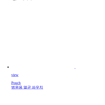
view
Pouch
병원용 멸균 파우치